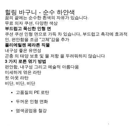
힐링 바구니 - 순수 하얀색
꿈의 끝에는 순수한 흰색의 자유가 있습니다.
무료 의자 쿠션, 다양한 색상
부드럽고 푹신한 인형 면
쿠션 쿠션 인형 면으로 가득 차 있습니다, 부드럽고 촉각에 효과적
인, 편안함을 조금 "고체"감을 추가
폴리에틸렌 페라튼 직물
내구성 좋은 유연성
곤충 의 태양 보호 및 물 저항 을 두려워하지 않습니다
3 가지 로튼 엮기 방법
편안함, 내구성 그리고 예술적 아름다움
미세하게 엮은 라탄
컷 아웃 라탄
비단, 비단, 비단
고품질의 PE 로탄
두꺼운 인형 면화
염색공업용 철강