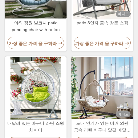
비디오
야외 정원 발코니 patio
patio 3인자 금속 창문 스윙
pending chair with rattan
furniture customized color 야
외 정원 발코니 patio pending
가장 좋은 가격 을 구하라
가장 좋은 가격 을 구하라
chair with rattan furniture 커
스터마이즈 된 색상
비디오
매달려 있는 바구니 라탄 스윙
도매 인기가 있는 비커 외관
체이어
금속 라탄 바구니 달걀 매달린
의자