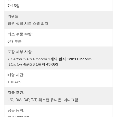
7~15일
키워드:
정원 싱글 시트 스윙 의자
최소 주문 수량:
6개 부분
포장 세부 사항:
1 Carton 120*110*77cm
1개의 판지 120*110*77cm
1Carton 45KGS
1판지 45KGS
배달 시간:
10DAYS
지불 조건:
L/C, D/A, D/P, T/T, 웨스턴 유니온, 머니그램
공급 능력: