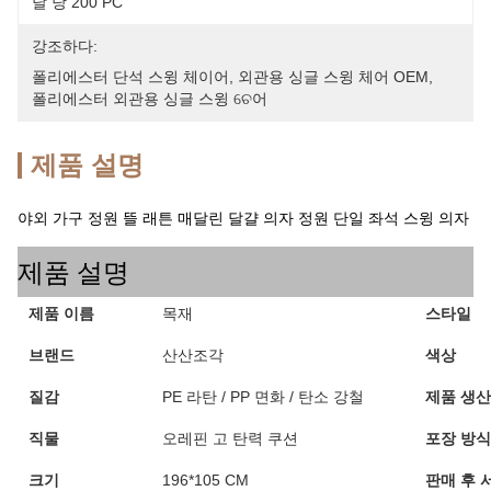
달 당 200 PC
강조하다:
폴리에스터 단석 스윙 체이어
, 
외관용 싱글 스윙 체어 OEM
, 
폴리에스터 외관용 싱글 스윙 ଚେ어
제품 설명
야외 가구 정원 뜰 래튼 매달린 달걀 의자 정원 단일 좌석 스윙 의자
제품 설명
제품 이름
목재
스타일
브랜드
산산조각
색상
질감
PE 라탄 / PP 면화 / 탄소 강철
제품 생산
직물
오레핀 고 탄력 쿠션
포장 방식
크기
196*105 CM
판매 후 