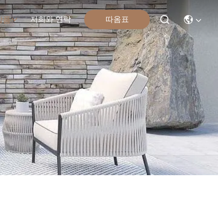
따옴표
저희와 연락
상품