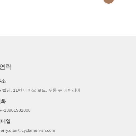
 연락
주소
6 빌딩, 11번 데바오 로드, 푸둥 뉴 에어리어
전화
6--13901982808
이메일
herry.qian@cyclamen-sh.com