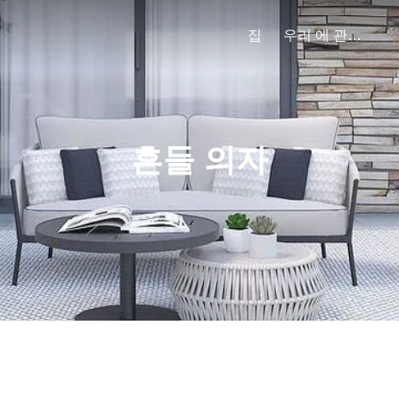
집
우리 에 관한 것
흔들 의자