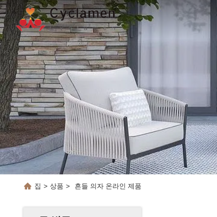
집
>
상품
>
흔들 의자 온라인 제품