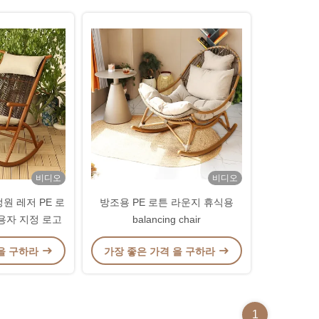
비디오
비디오
원 레저 PE 로
방조용 PE 로튼 라운지 휴식용
용자 지정 로고
balancing chair
 을 구하라
가장 좋은 가격 을 구하라
1