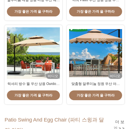
알루미늄 대형 정원 마당 우산 해변
야외 Patio 우산 정원 정원 우산
햇살 빗자루 톱니 우산 2.7M
LED 조명 및 사용자 지정 로고
가장 좋은 가격 을 구하라
가장 좋은 가격 을 구하라
비디오
비디오
럭셔리 방수 뜰 우산 상용 Ourdoor
맞춤형 알루미늄 정원 우산 야외
정원 햇볕 돋는 방울
Patio 방수 우산
가장 좋은 가격 을 구하라
가장 좋은 가격 을 구하라
Patio Swing And Egg Chair (파티 스윙과 달
더 보
기 > >