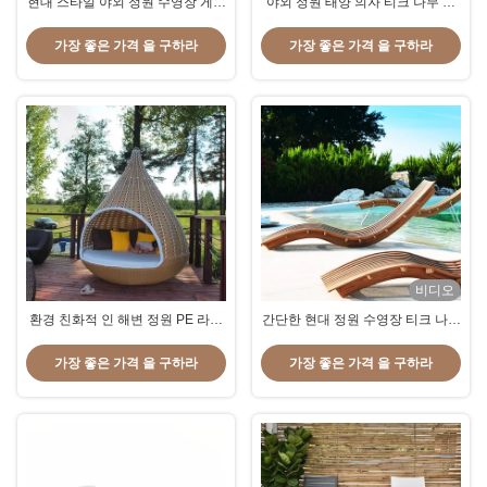
현대 스타일 야외 정원 수영장 게으
야외 정원 태양 의자 티크 나무 현
른 Patio 레저 의자 잠자리 라운지
대 스타일 호텔 수영장 라운지 의자
침대
와 침대
가장 좋은 가격 을 구하라
가장 좋은 가격 을 구하라
비디오
환경 친화적 인 해변 정원 PE 라탄
간단한 현대 정원 수영장 티크 나무
누워있는 침대 2-3 사람 라운지 레
알루미늄 레저 의자 휴게 침실 잠자
저 의자
리
가장 좋은 가격 을 구하라
가장 좋은 가격 을 구하라