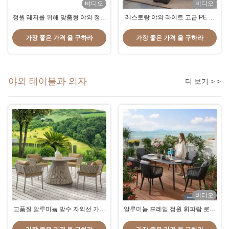
비디오
비디오
정원 레저를 위해 맞춤형 야외 정원
레스토랑 야외 라이트 고급 PE 라
빌라 티크 나무 테이블 및 소파 세
탄 소파 세트 Patio 방수 금속 가구
트
가장 좋은 가격 을 구하라
가장 좋은 가격 을 구하라
야외 테이블과 의자
더 보기 > >
비디오
고품질 알루미늄 방수 자외선 가구
알루미늄 프레임 정원 휘파람 로프
세트 현대 디자인
테이블과 의자 세트 야외 식탁 가구