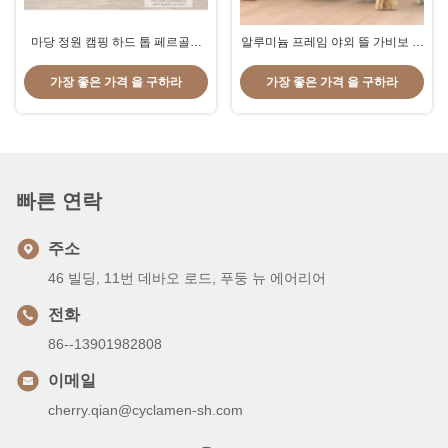
마당 정원 캠핑 하드 톱 페르골라
알루미늄 프레임 야외 뜰 가비보 대
칸피아 가제보 텐트
초막 텐트 3.65*3m 휴식용
365*600*292cm
가장 좋은 가격 을 구하라
가장 좋은 가격 을 구하라
빠른 연락
주소
46 빌딩, 11번 데바오 로드, 푸둥 뉴 에어리어
전화
86--13901982808
이메일
cherry.qian@cyclamen-sh.com