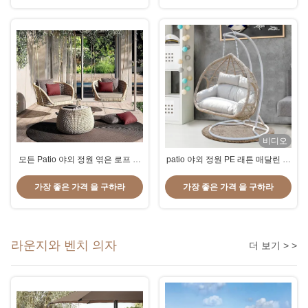
비디오
모든 Patio 야외 정원 엮은 로프 매
patio 야외 정원 PE 래튼 매달린 바
달린 바구니 노르딕 스타일 쥐 스윙
구니 2석의 쥐 스윙 의자
의자
가장 좋은 가격 을 구하라
가장 좋은 가격 을 구하라
라운지와 벤치 의자
더 보기 > >