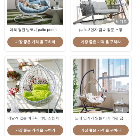
비디오
야외 정원 발코니 patio pending
patio 3인자 금속 창문 스윙
chair with rattan furniture
customized color 야외 정원 발코
가장 좋은 가격 을 구하라
가장 좋은 가격 을 구하라
니 patio pending chair with rattan
furniture 커스터마이즈 된 색상
비디오
매달려 있는 바구니 라탄 스윙 체이
도매 인기가 있는 비커 외관 금속
어
라탄 바구니 달걀 매달린 의자
가장 좋은 가격 을 구하라
가장 좋은 가격 을 구하라