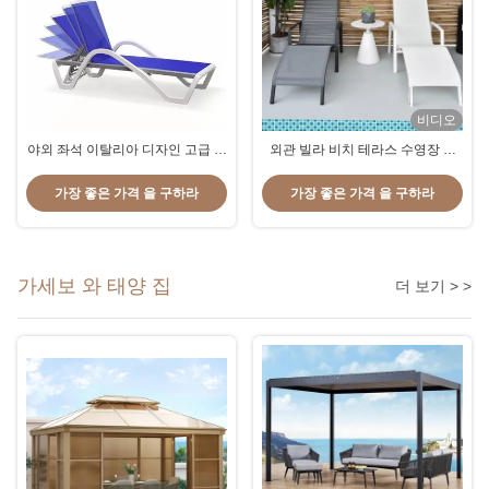
비디오
야외 좌석 이탈리아 디자인 고급 라
외관 빌라 비치 테라스 수영장 및
운지와 벤치 의자 태양 저항성 방수
정원을위한 접이 가능한 알루미늄
체이스 라운지 의자
가장 좋은 가격 을 구하라
가장 좋은 가격 을 구하라
가세보 와 태양 집
더 보기 > >