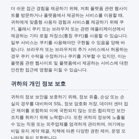
더 쉬운 접근 경험을 제공하기 위해, 저희 플랫폼 관련 웹사이
트를 방문하거나 플랫폼에서 제공하는 서비스를 이용할 때,
귀하에게 맞춤형 사용자 경험과 서비스를 제공하기 위해 쿠
키, 플래시 쿠키 또는 브라우저 또는 관련 애플리케이션에서
제공하는 기타 로컬 저장소(통칭 쿠키)를 사용할 수 있습니다.
일부 서비스는 쿠키를 사용해야만 구현될 수 있음을 양해 바
랍니다. 브라우저 또는 브라우저의 추가 서비스에서 허용하는
경우 쿠키 수락을 수정하거나 쿠키를 거부할 수 있지만, 이는
플랫폼 관련 웹사이트 및 플랫폼에서 제공하는 서비스에 대한
안전한 접근에 영향을 미칠 수 있습니다.
귀하의 개인 정보 보호
귀하의 정보 보안을 보호하기 위해, 정보 유출, 손상 또는 손
실의 경우를 대비하여 SSL, 정보 암호화 저장, 데이터 센터 접
근 제어를 포함하되 이에 국한되지 않는 모든 합리적인 보안
조치를 취하기 위해 노력합니다. 또한 귀하의 정보에 노출될
수 있는 직원 또는 외주업체를 엄격하게 관리하며, 여기에는
비밀 유지 계약 체결, 직책에 따른 다양한 권한 제어, 운영 모
니터링 등이 포함됩니다.