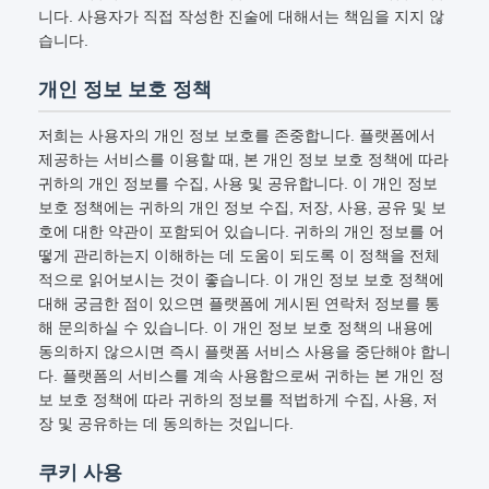
니다. 사용자가 직접 작성한 진술에 대해서는 책임을 지지 않
습니다.
개인 정보 보호 정책
저희는 사용자의 개인 정보 보호를 존중합니다. 플랫폼에서
제공하는 서비스를 이용할 때, 본 개인 정보 보호 정책에 따라
귀하의 개인 정보를 수집, 사용 및 공유합니다. 이 개인 정보
보호 정책에는 귀하의 개인 정보 수집, 저장, 사용, 공유 및 보
호에 대한 약관이 포함되어 있습니다. 귀하의 개인 정보를 어
떻게 관리하는지 이해하는 데 도움이 되도록 이 정책을 전체
적으로 읽어보시는 것이 좋습니다. 이 개인 정보 보호 정책에
대해 궁금한 점이 있으면 플랫폼에 게시된 연락처 정보를 통
해 문의하실 수 있습니다. 이 개인 정보 보호 정책의 내용에
동의하지 않으시면 즉시 플랫폼 서비스 사용을 중단해야 합니
다. 플랫폼의 서비스를 계속 사용함으로써 귀하는 본 개인 정
보 보호 정책에 따라 귀하의 정보를 적법하게 수집, 사용, 저
장 및 공유하는 데 동의하는 것입니다.
쿠키 사용