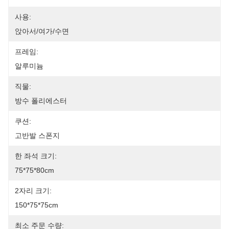
사용:
앉아서/여가/수면
프레임:
알루미늄
직물:
방수 폴리에스터
쿠션:
고반발 스폰지
한 좌석 크기:
75*75*80cm
2자리 크기:
150*75*75cm
최소 주문 수량: