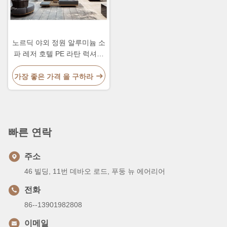
노르딕 야외 정원 알루미늄 소
파 레저 호텔 PE 라탄 럭셔리
조합 소파
가장 좋은 가격 을 구하라
빠른 연락
주소
46 빌딩, 11번 데바오 로드, 푸둥 뉴 에어리어
전화
86--13901982808
이메일